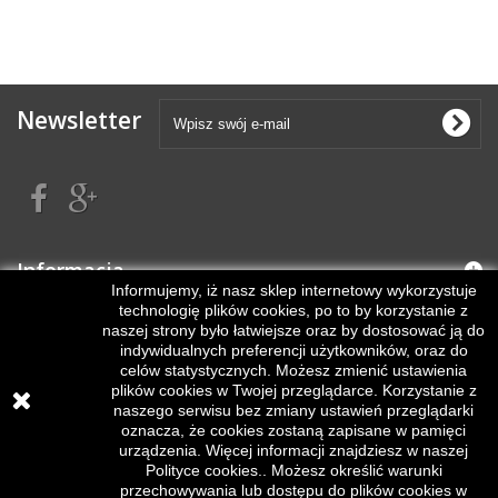
Newsletter
Informacja
Informujemy, iż nasz sklep internetowy wykorzystuje
technologię plików cookies, po to by korzystanie z
Moje konto
naszej strony było łatwiejsze oraz by dostosować ją do
indywidualnych preferencji użytkowników, oraz do
celów statystycznych. Możesz zmienić ustawienia
Informacja o sklepie
plików cookies w Twojej przeglądarce. Korzystanie z
© 2017 - TanieTonery.XYZ - Wszelkie prawa zastrzeżone | Korzystanie
naszego serwisu bez zmiany ustawień przeglądarki
ze sklepu oznacza akceptację
regulaminu
.
oznacza, że cookies zostaną zapisane w pamięci
urządzenia. Więcej informacji znajdziesz w naszej
Partner technologiczny :
Polityce cookies..
Możesz określić warunki
przechowywania lub dostępu do plików cookies w